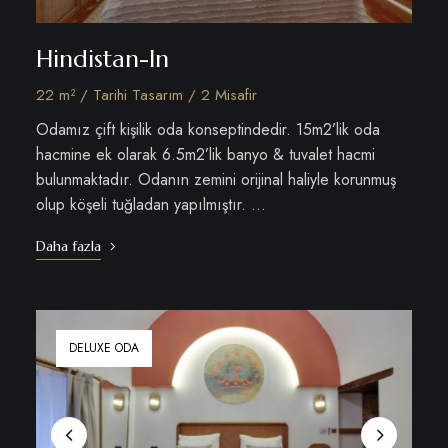
Hindistan-In
22 m² / Tarihi Tasarım / 2 Misafir
Odamız çift kişilik oda konseptindedir. 15m2’lik oda
hacmine ek olarak 6.5m2’lik banyo & tuvalet hacmi
bulunmaktadır. Odanın zemini orijinal haliyle korunmuş
olup köşeli tuğladan yapılmıştır. …
Daha fazla
DELUXE ODA