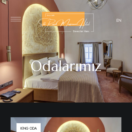
EN
Odalarımız
KING ODA