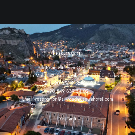
Lokasyon
Silk Road Museum Otel Tokat
Cemalettin Mahallesi, Sulusokak Tokat 60100, Türkiye
Tel: +90 356 212 66 66
+90 549 839 34 02
Email: reservation@silkroadmuseumhotel.com
Yol Tarifi