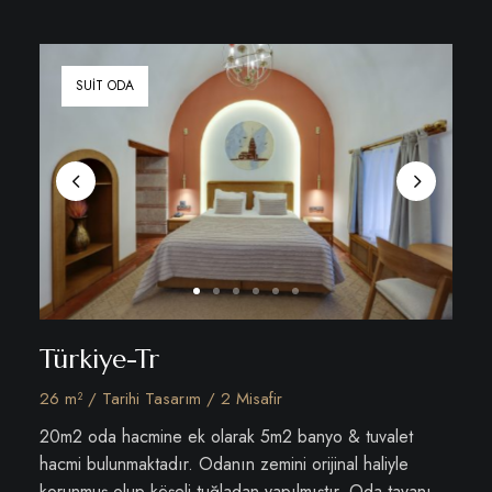
SUIT ODA
Türkiye-Tr
26 m² / Tarihi Tasarım / 2 Misafir
20m2 oda hacmine ek olarak 5m2 banyo & tuvalet
hacmi bulunmaktadır. Odanın zemini orijinal haliyle
korunmuş olup köşeli tuğladan yapılmıştır. Oda tavanı