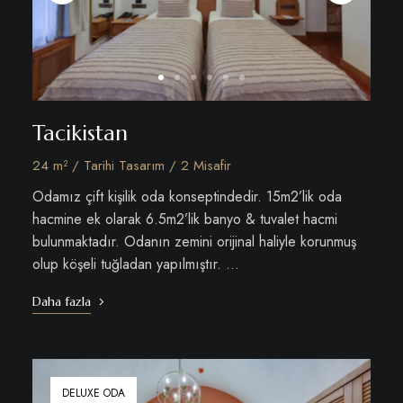
Tacikistan
24 m² / Tarihi Tasarım / 2 Misafir
Odamız çift kişilik oda konseptindedir. 15m2’lik oda
hacmine ek olarak 6.5m2’lik banyo & tuvalet hacmi
bulunmaktadır. Odanın zemini orijinal haliyle korunmuş
olup köşeli tuğladan yapılmıştır. …
Daha fazla
DELUXE ODA