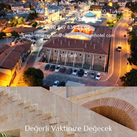
Silk Road Museum Otel Tokat
Cemalettin Mahallesi, Sulusokak Tokat 60100, Türkiye
Tel: +90 356 212 66 66
+90 549 839 34 02
Email: reservation@silkroadmuseumhotel.com
Yol Tarifi
ODA REZERVASYON
Değerli Vaktinize Değecek