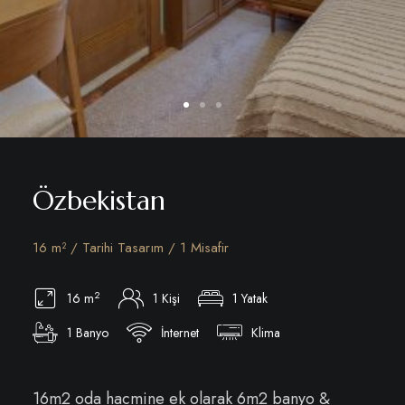
Özbekistan
16 m² / Tarihi Tasarım / 1 Misafir
2
16 m
1 Kişi
1 Yatak
1 Banyo
İnternet
Klima
16m2 oda hacmine ek olarak 6m2 banyo &