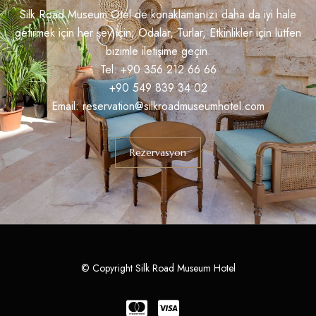
Silk Road Museum Otel de konaklamanızı daha da iyi hale
getirmek için her şey için; Odalar, Turlar, Etkinlikler için lütfen
bizimle iletişime geçin.
Tel: +90 356 212 66 66
+90 549 839 34 02
Email: reservation@silkroadmuseumhotel.com
Rezervasyon
© Copyright Silk Road Museum Hotel